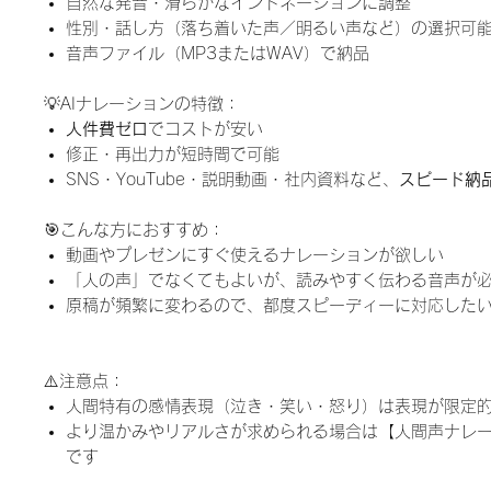
自然な発音・滑らかなイントネーションに調整
性別・話し方（落ち着いた声／明るい声など）の選択可
音声ファイル（MP3またはWAV）で納品
💡AIナレーションの特徴：
人件費ゼロ
でコストが安い
修正・再出力が短時間で可能
SNS・YouTube・説明動画・社内資料など、
スピード納
🎯こんな方におすすめ：
動画やプレゼンにすぐ使えるナレーションが欲しい
「人の声」でなくてもよいが、読みやすく伝わる音声が
原稿が頻繁に変わるので、都度スピーディーに対応した
⚠️注意点：
人間特有の感情表現（泣き・笑い・怒り）は表現が限定
より温かみやリアルさが求められる場合は【人間声ナレ
です