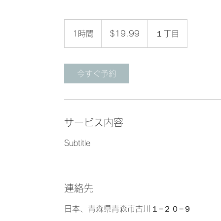
19.99
米
1時間
1
$19.99
１丁目
ド
ル
時
今すぐ予約
サービス内容
Subtitle
連絡先
日本、青森県青森市古川１−２０−９