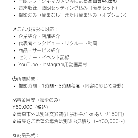
一眼レフ・シネマカメラ等による
高画質4K撮影
音声収録、照明セッティング込み（簡易セット）
撮影のみ（編集なし）または編集込み（オプション）
📌こんな撮影に対応：
企業紹介・店舗紹介
代表者インタビュー・リクルート動画
商品・サービス紹介
セミナー・イベント記録
YouTube・Instagram用動画素材
🕒所要時間：
撮影時間：
1時間〜3時間程度
（内容に応じて変動）
💰料金目安（撮影のみ）：
¥60,000（税込）
※青森市外は別途交通費(出張料金/1kmあたり150円)
※編集をご希望の場合は別途お見積り（+¥30,000〜）
📁納品形式：