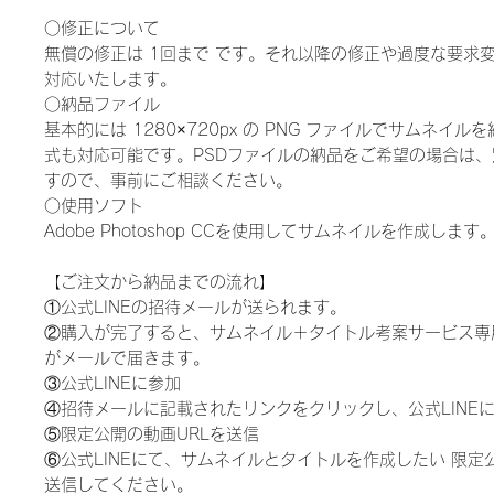
○修正について
無償の修正は 1回まで です。それ以降の修正や過度な要求
対応いたします。
○納品ファイル
基本的には 1280×720px の PNG ファイルでサムネイル
式も対応可能です。PSDファイルの納品をご希望の場合は
すので、事前にご相談ください。
○使用ソフト
Adobe Photoshop CCを使用してサムネイルを作成します
【ご注文から納品までの流れ】
①公式LINEの招待メールが送られます。
②購入が完了すると、サムネイル＋タイトル考案サービス専用
がメールで届きます。
③公式LINEに参加
④招待メールに記載されたリンクをクリックし、公式LINE
⑤限定公開の動画URLを送信
⑥公式LINEにて、サムネイルとタイトルを作成したい 限定公
送信してください。