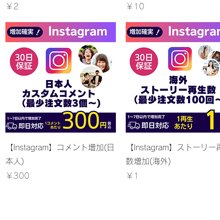
価格
価格
￥2
￥10
クイックビュー
クイックビュー
【Instagram】コメント増加(日
【Instagram】ストーリー
本人)
数増加(海外)
価格
価格
￥300
￥1