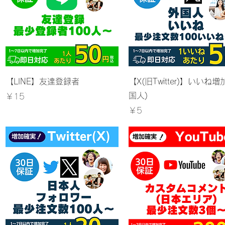
クイックビュー
クイックビュー
【LINE】友達登録者
【X(旧Twitter)】いいね増
国人)
価格
￥15
価格
￥5