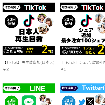
クイックビュー
クイックビュー
【TikTok】再生数増加(日本人)
【TikTok】シェア増加(外
価格
価格
￥2
￥2