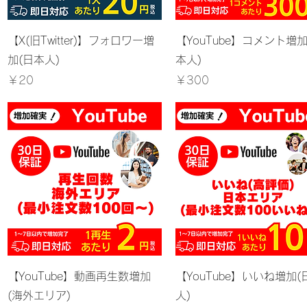
クイックビュー
クイックビュー
【X(旧Twitter)】フォロワー増
【YouTube】コメント増加
加(日本人)
本人)
価格
価格
￥20
￥300
クイックビュー
クイックビュー
【YouTube】動画再生数増加
【YouTube】いいね増加(
(海外エリア)
人)