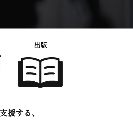
出版
で支援する、
。