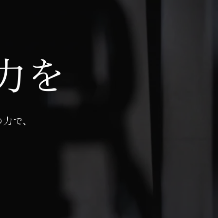
力を
の力で、