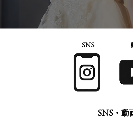
SNS
SNS・